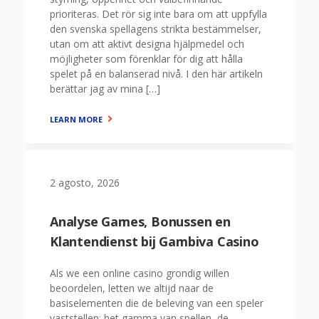
prioriteras. Det rör sig inte bara om att uppfylla
den svenska spellagens strikta bestämmelser,
utan om att aktivt designa hjälpmedel och
möjligheter som förenklar för dig att hålla
spelet på en balanserad nivå. I den här artikeln
berättar jag av mina […]
LEARN MORE
2 agosto, 2026
Analyse Games, Bonussen en
Klantendienst bij Gambiva Casino
Als we een online casino grondig willen
beoordelen, letten we altijd naar de
basiselementen die de beleving van een speler
vaststellen: het gamma van spellen, de