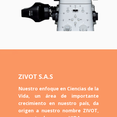
ZIVOT S.A.S
Nuestro enfoque en Ciencias de la
Vida, un área de importante
crecimiento en nuestro país, da
origen a nuestro nombre ZIVOT,