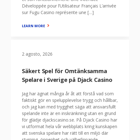
Développée pour l’Utilisateur Français L’arrivée
sur Fugu Casino représente une […]
LEARN MORE
2 agosto, 2026
Säkert Spel för Omtänksamma
Spelare i Sverige på Djack Casino
Jag har ägnat många år åt att förstå vad som
faktiskt gör en spelupplevelse trygg och hållbar,
och jag kan med trygghet säga att ansvarsfullt
spelande inte är en inskränkning utan en grund
för glädje djackscasino.se. På Djack Casino har
vi utformat hela vår webbplats kring kunskapen
att svenska spelare har rätt till en miljö där
styrning, öppenhet och välbefinnande