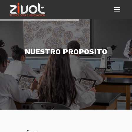
N
U
E
S
T
R
O
P
R
O
P
O
S
I
T
O